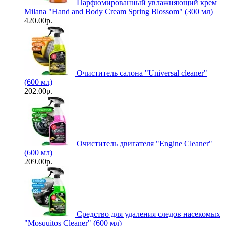
Парфюмированный увлажняющий крем
Milana "Hand and Body Cream Spring Blossom" (300 мл)
420.00р.
Очиститель салона "Universal сleaner"
(600 мл)
202.00р.
Очиститель двигателя "Engine Cleaner"
(600 мл)
209.00р.
Средство для удаления следов насекомых
"Mosquitos Cleaner" (600 мл)