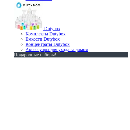
Dutybox
Комплекты Dutybox
Емкости Dutybox
Концентраты Dutybox
Аксессуары для ухода за домом
Подарочные наборы!