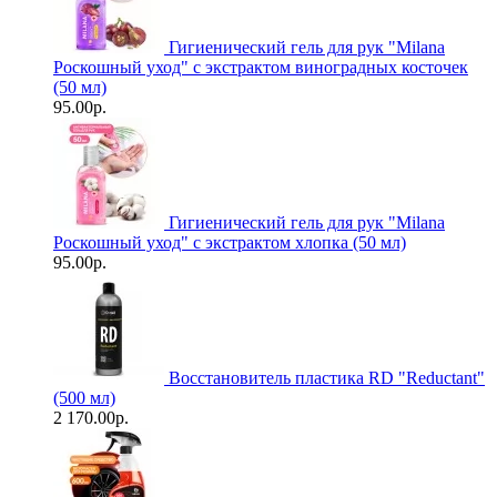
Гигиенический гель для рук "Milanа
Роскошный уход" с экстрактом виноградных косточек
(50 мл)
95.00р.
Гигиенический гель для рук "Milanа
Роскошный уход" с экстрактом хлопка (50 мл)
95.00р.
Восстановитель пластика RD "Reductant"
(500 мл)
2 170.00р.