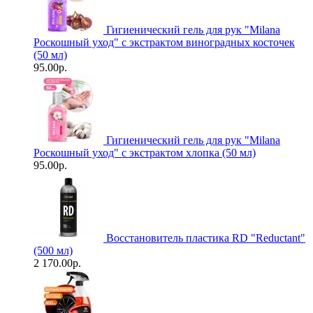
Гигиенический гель для рук "Milanа
Роскошный уход" с экстрактом виноградных косточек
(50 мл)
95.00р.
Гигиенический гель для рук "Milanа
Роскошный уход" с экстрактом хлопка (50 мл)
95.00р.
Восстановитель пластика RD "Reductant"
(500 мл)
2 170.00р.