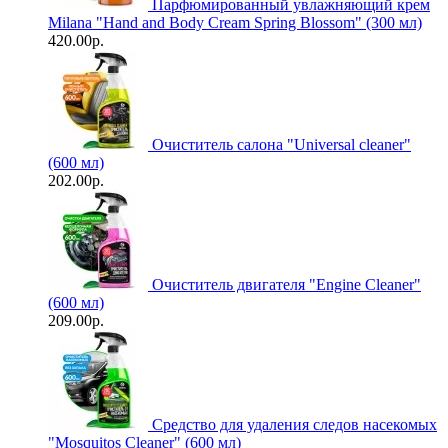
Парфюмированный увлажняющий крем
Milana "Hand and Body Cream Spring Blossom" (300 мл)
420.00р.
Очиститель салона "Universal сleaner"
(600 мл)
202.00р.
Очиститель двигателя "Engine Cleaner"
(600 мл)
209.00р.
Средство для удаления следов насекомых
"Mosquitos Cleaner" (600 мл)