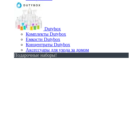
Dutybox
Комплекты Dutybox
Емкости Dutybox
Концентраты Dutybox
Аксессуары для ухода за домом
Подарочные наборы!