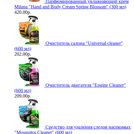
Парфюмированный увлажняющий крем
Milana "Hand and Body Cream Spring Blossom" (300 мл)
420.00р.
Очиститель салона "Universal сleaner"
(600 мл)
202.00р.
Очиститель двигателя "Engine Cleaner"
(600 мл)
209.00р.
Средство для удаления следов насекомых
"Mosquitos Cleaner" (600 мл)