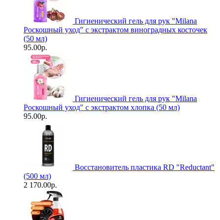
Гигиенический гель для рук "Milanа
Роскошный уход" с экстрактом виноградных косточек
(50 мл)
95.00р.
Гигиенический гель для рук "Milanа
Роскошный уход" с экстрактом хлопка (50 мл)
95.00р.
Восстановитель пластика RD "Reductant"
(500 мл)
2 170.00р.