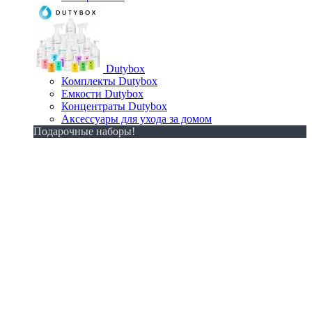
Dutybox
Комплекты Dutybox
Емкости Dutybox
Концентраты Dutybox
Аксессуары для ухода за домом
Подарочные наборы!