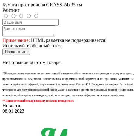
Бумага протирочная GRASS 24х35 см
Рейтинг
Примечание:
HTML разметка не поддерживается!
Используйте обычный текст.
Продолжить
Нет отзывов об этом товаре.
*Обращаем ваше внимание на то, что данный интернет-сайт, а также вся информация о товарах и ценах,
предоставленная на нём, носит исключительно информационный характер и ни при каких условиях не
является публичной офертой, определяемой положениями Статьи 437 Гражданского кодекса Российской
Федерации. Для получения подробной информации о наличии и стоимости указанных товаров и (или) услуг,
пожалуйста, обращайтесь к менеджеру сайта с помощью специальной формы связи или по телефонам.
**Приобретенный товар возврату и обмену не подлежит.
Новости
08.01.2023