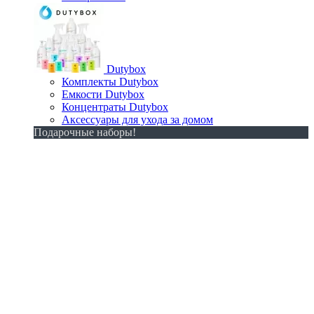
Dutybox
Комплекты Dutybox
Емкости Dutybox
Концентраты Dutybox
Аксессуары для ухода за домом
Подарочные наборы!