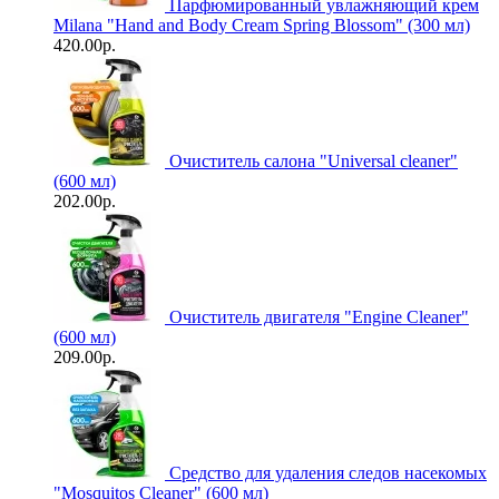
Парфюмированный увлажняющий крем
Milana "Hand and Body Cream Spring Blossom" (300 мл)
420.00р.
Очиститель салона "Universal сleaner"
(600 мл)
202.00р.
Очиститель двигателя "Engine Cleaner"
(600 мл)
209.00р.
Средство для удаления следов насекомых
"Mosquitos Cleaner" (600 мл)