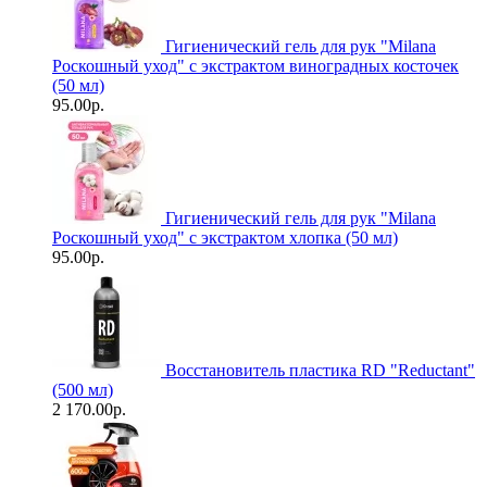
Гигиенический гель для рук "Milanа
Роскошный уход" с экстрактом виноградных косточек
(50 мл)
95.00р.
Гигиенический гель для рук "Milanа
Роскошный уход" с экстрактом хлопка (50 мл)
95.00р.
Восстановитель пластика RD "Reductant"
(500 мл)
2 170.00р.