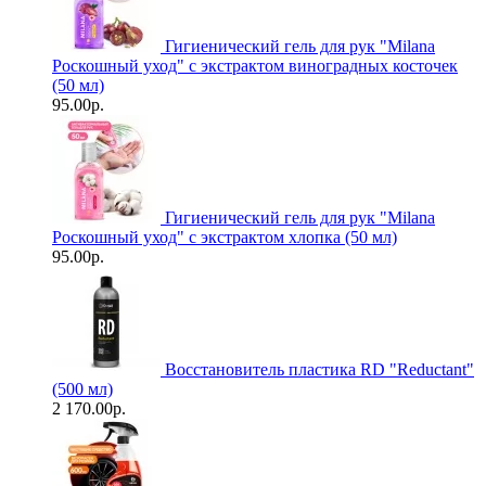
Гигиенический гель для рук "Milanа
Роскошный уход" с экстрактом виноградных косточек
(50 мл)
95.00р.
Гигиенический гель для рук "Milanа
Роскошный уход" с экстрактом хлопка (50 мл)
95.00р.
Восстановитель пластика RD "Reductant"
(500 мл)
2 170.00р.