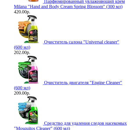
Парфюмированный увлажняющий крем
Milana "Hand and Body Cream Spring Blossom" (300 мл)
420.00р.
Очиститель салона "Universal сleaner"
(600 мл)
202.00р.
Очиститель двигателя "Engine Cleaner"
(600 мл)
209.00р.
Средство для удаления следов насекомых
"Mosquitos Cleaner" (600 мл)