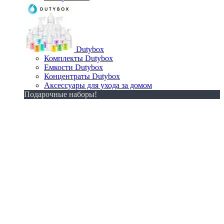
Dutybox
Комплекты Dutybox
Емкости Dutybox
Концентраты Dutybox
Аксессуары для ухода за домом
Подарочные наборы!