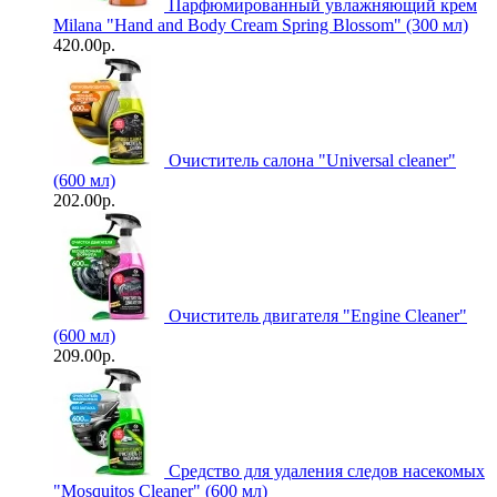
Парфюмированный увлажняющий крем
Milana "Hand and Body Cream Spring Blossom" (300 мл)
420.00р.
Очиститель салона "Universal сleaner"
(600 мл)
202.00р.
Очиститель двигателя "Engine Cleaner"
(600 мл)
209.00р.
Средство для удаления следов насекомых
"Mosquitos Cleaner" (600 мл)