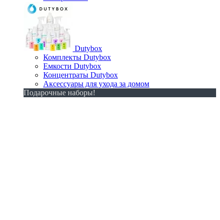
Dutybox
Комплекты Dutybox
Емкости Dutybox
Концентраты Dutybox
Аксессуары для ухода за домом
Подарочные наборы!