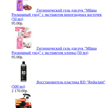
Гигиенический гель для рук "Milanа
Роскошный уход" с экстрактом виноградных косточек
(50 мл)
95.00р.
Гигиенический гель для рук "Milanа
Роскошный уход" с экстрактом хлопка (50 мл)
95.00р.
Восстановитель пластика RD "Reductant"
(500 мл)
2 170.00р.