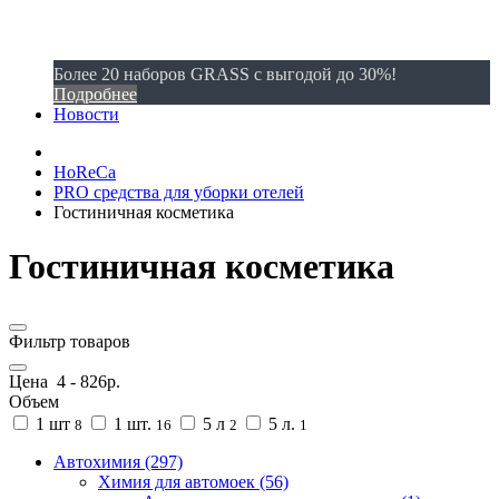
Более 20 наборов GRASS с выгодой до 30%!
Подробнее
Новости
HoReCa
PRO средства для уборки отелей
Гостиничная косметика
Гостиничная косметика
Фильтр товаров
Цена
4
-
826
р.
Объем
1 шт
1 шт.
5 л
5 л.
8
16
2
1
Автохимия (297)
Химия для автомоек (56)