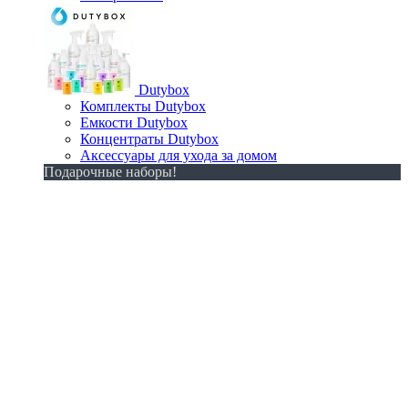
Dutybox
Комплекты Dutybox
Емкости Dutybox
Концентраты Dutybox
Аксессуары для ухода за домом
Подарочные наборы!