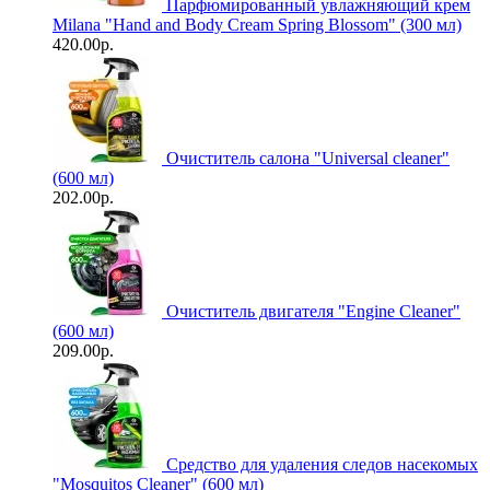
Парфюмированный увлажняющий крем
Milana "Hand and Body Cream Spring Blossom" (300 мл)
420.00р.
Очиститель салона "Universal сleaner"
(600 мл)
202.00р.
Очиститель двигателя "Engine Cleaner"
(600 мл)
209.00р.
Средство для удаления следов насекомых
"Mosquitos Cleaner" (600 мл)