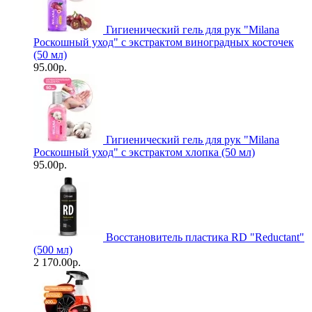
Гигиенический гель для рук "Milanа
Роскошный уход" с экстрактом виноградных косточек
(50 мл)
95.00р.
Гигиенический гель для рук "Milanа
Роскошный уход" с экстрактом хлопка (50 мл)
95.00р.
Восстановитель пластика RD "Reductant"
(500 мл)
2 170.00р.