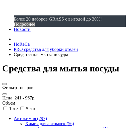
Более 20 наборов GRASS с выгодой до 30%!
Подробнее
Новости
HoReCa
PRO средства для уборки отелей
Средства для мытья посуды
Средства для мытья посуды
Фильтр товаров
Цена
241
-
967
р.
Объем
1 л
5 л
2
9
Автохимия (297)
Химия для автомоек (56)