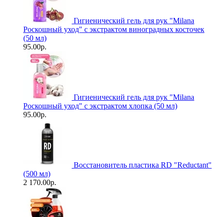
Гигиенический гель для рук "Milanа
Роскошный уход" с экстрактом виноградных косточек
(50 мл)
95.00р.
Гигиенический гель для рук "Milanа
Роскошный уход" с экстрактом хлопка (50 мл)
95.00р.
Восстановитель пластика RD "Reductant"
(500 мл)
2 170.00р.