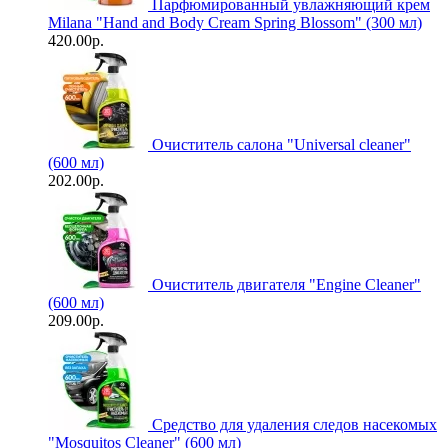
Парфюмированный увлажняющий крем
Milana "Hand and Body Cream Spring Blossom" (300 мл)
420.00р.
Очиститель салона "Universal сleaner"
(600 мл)
202.00р.
Очиститель двигателя "Engine Cleaner"
(600 мл)
209.00р.
Средство для удаления следов насекомых
"Mosquitos Cleaner" (600 мл)