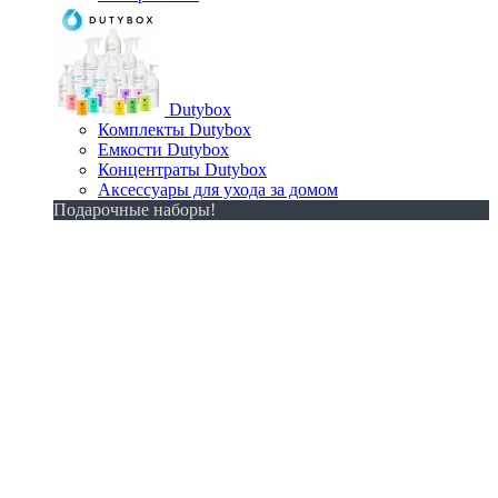
Dutybox
Комплекты Dutybox
Емкости Dutybox
Концентраты Dutybox
Аксессуары для ухода за домом
Подарочные наборы!