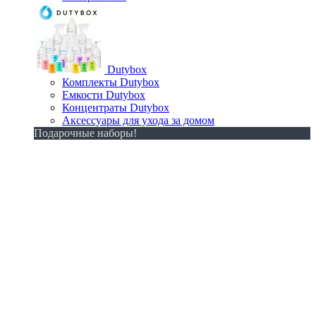
Dutybox
Комплекты Dutybox
Емкости Dutybox
Концентраты Dutybox
Аксессуары для ухода за домом
Подарочные наборы!