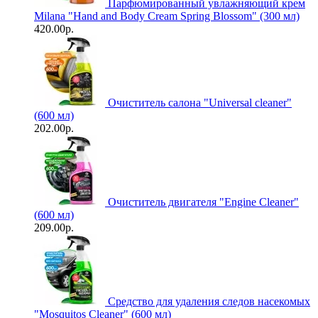
Парфюмированный увлажняющий крем
Milana "Hand and Body Cream Spring Blossom" (300 мл)
420.00р.
Очиститель салона "Universal сleaner"
(600 мл)
202.00р.
Очиститель двигателя "Engine Cleaner"
(600 мл)
209.00р.
Средство для удаления следов насекомых
"Mosquitos Cleaner" (600 мл)