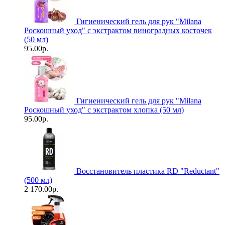
Гигиенический гель для рук "Milanа
Роскошный уход" с экстрактом виноградных косточек
(50 мл)
95.00р.
Гигиенический гель для рук "Milanа
Роскошный уход" с экстрактом хлопка (50 мл)
95.00р.
Восстановитель пластика RD "Reductant"
(500 мл)
2 170.00р.