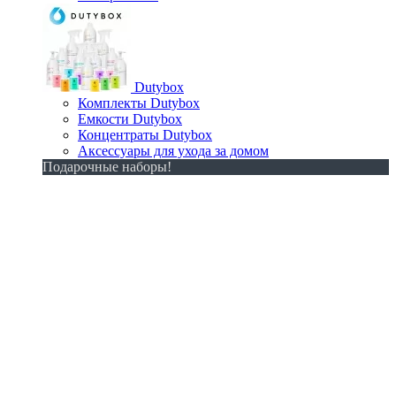
Dutybox
Комплекты Dutybox
Емкости Dutybox
Концентраты Dutybox
Аксессуары для ухода за домом
Подарочные наборы!