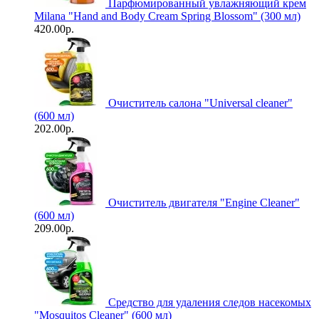
Парфюмированный увлажняющий крем
Milana "Hand and Body Cream Spring Blossom" (300 мл)
420.00р.
Очиститель салона "Universal сleaner"
(600 мл)
202.00р.
Очиститель двигателя "Engine Cleaner"
(600 мл)
209.00р.
Средство для удаления следов насекомых
"Mosquitos Cleaner" (600 мл)