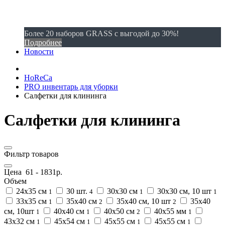
Более 20 наборов GRASS с выгодой до 30%!
Подробнее
Новости
HoReCa
PRO инвентарь для уборки
Салфетки для клининга
Салфетки для клининга
Фильтр товаров
Цена
61
-
1831
р.
Объем
24х35 см
30 шт.
30х30 см
30х30 см, 10 шт
1
4
1
1
33х35 см
35х40 см
35х40 см, 10 шт
35х40
1
2
2
см, 10шт
40х40 см
40х50 см
40х55 мм
1
1
2
1
43х32 см
45х54 см
45х55 cм
45х55 см
1
1
1
1