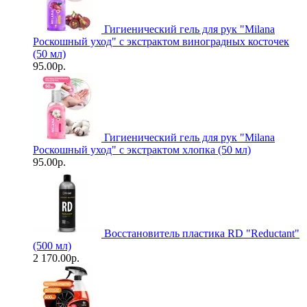
Гигиенический гель для рук "Milanа
Роскошный уход" с экстрактом виноградных косточек
(50 мл)
95.00р.
Гигиенический гель для рук "Milanа
Роскошный уход" с экстрактом хлопка (50 мл)
95.00р.
Восстановитель пластика RD "Reductant"
(500 мл)
2 170.00р.