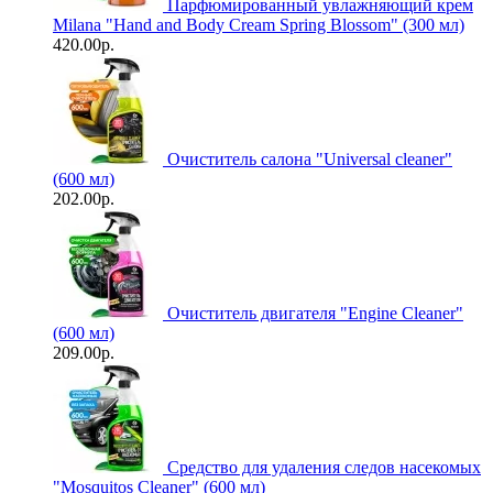
Парфюмированный увлажняющий крем
Milana "Hand and Body Cream Spring Blossom" (300 мл)
420.00р.
Очиститель салона "Universal сleaner"
(600 мл)
202.00р.
Очиститель двигателя "Engine Cleaner"
(600 мл)
209.00р.
Средство для удаления следов насекомых
"Mosquitos Cleaner" (600 мл)