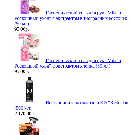
Гигиенический гель для рук "Milanа
Роскошный уход" с экстрактом виноградных косточек
(50 мл)
95.00р.
Гигиенический гель для рук "Milanа
Роскошный уход" с экстрактом хлопка (50 мл)
95.00р.
Восстановитель пластика RD "Reductant"
(500 мл)
2 170.00р.