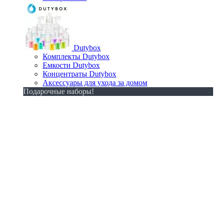
Dutybox
Комплекты Dutybox
Емкости Dutybox
Концентраты Dutybox
Аксессуары для ухода за домом
Подарочные наборы!