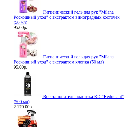
Гигиенический гель для рук "Milanа
Роскошный уход" с экстрактом виноградных косточек
(50 мл)
95.00р.
Гигиенический гель для рук "Milanа
Роскошный уход" с экстрактом хлопка (50 мл)
95.00р.
Восстановитель пластика RD "Reductant"
(500 мл)
2 170.00р.