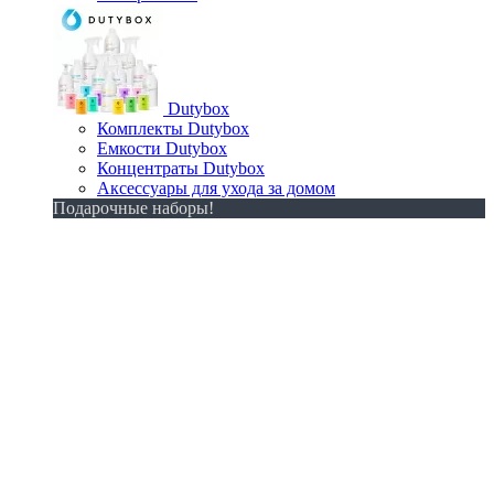
Dutybox
Комплекты Dutybox
Емкости Dutybox
Концентраты Dutybox
Аксессуары для ухода за домом
Подарочные наборы!