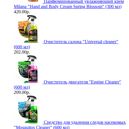
Парфюмированный увлажняющий крем
Milana "Hand and Body Cream Spring Blossom" (300 мл)
420.00р.
Очиститель салона "Universal сleaner"
(600 мл)
202.00р.
Очиститель двигателя "Engine Cleaner"
(600 мл)
209.00р.
Средство для удаления следов насекомых
"Mosquitos Cleaner" (600 мл)