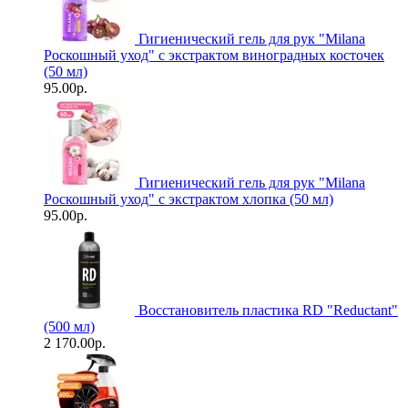
Гигиенический гель для рук "Milanа
Роскошный уход" с экстрактом виноградных косточек
(50 мл)
95.00р.
Гигиенический гель для рук "Milanа
Роскошный уход" с экстрактом хлопка (50 мл)
95.00р.
Восстановитель пластика RD "Reductant"
(500 мл)
2 170.00р.