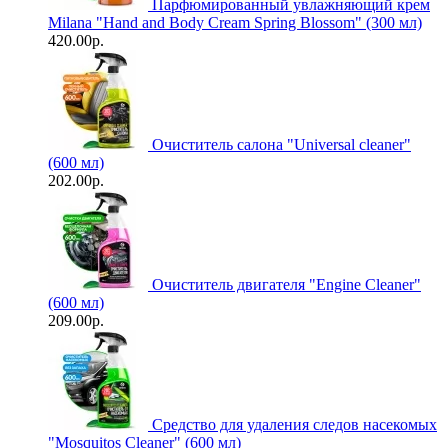
Парфюмированный увлажняющий крем
Milana "Hand and Body Cream Spring Blossom" (300 мл)
420.00р.
Очиститель салона "Universal сleaner"
(600 мл)
202.00р.
Очиститель двигателя "Engine Cleaner"
(600 мл)
209.00р.
Средство для удаления следов насекомых
"Mosquitos Cleaner" (600 мл)