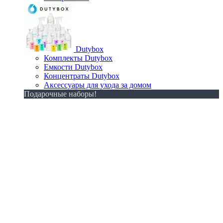
Dutybox
Комплекты Dutybox
Емкости Dutybox
Концентраты Dutybox
Аксессуары для ухода за домом
Подарочные наборы!